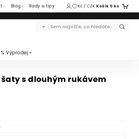
kt
Blog
Rady a tipy
Kč / CZK
Košík
0
ks
% Výprodej
 šaty s dlouhým rukávem
4