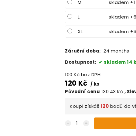
M
skladem +1
L
skladem +
XL
skladem +
Záruční doba:
24 months
Dostupnost:
skladem 14 
100
Kč
bez DPH
120
Kč
ks
Původní cena
130.43
Kč
Sle
Koupí získáš
120
bodů do
v