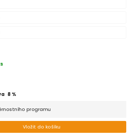
6
3
ks
va
8
%
ěrnostního programu