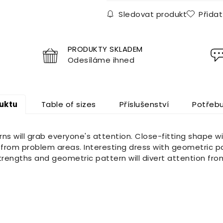
Sledovat produkt
Přida
PRODUKTY SKLADEM
Odesíláme ihned
uktu
Table of sizes
Příslušenství
Potřebu
ns will grab everyone's attention. Close-fitting shape wil
 from problem areas. Interesting dress with geometric pa
 strengths and geometric pattern will divert attention fr